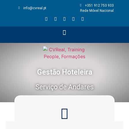
+351 912 753 933
info@cvreal.pt
Rede Móvel Nacional
Gestão Hoteleira
Serviço de Andares